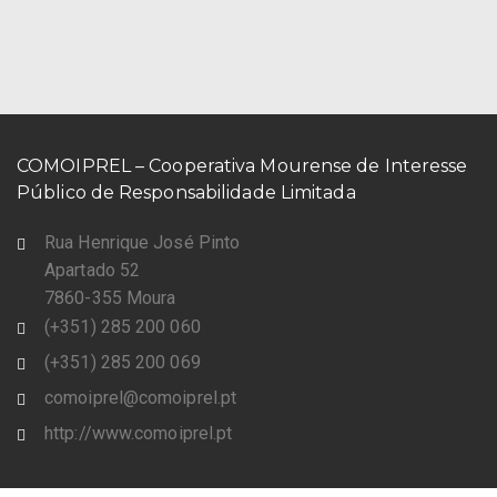
COMOIPREL – Cooperativa Mourense de Interesse
Público de Responsabilidade Limitada
Rua Henrique José Pinto
Apartado 52
7860-355 Moura
(+351) 285 200 060
(+351) 285 200 069
comoiprel@comoiprel.pt
http://www.comoiprel.pt