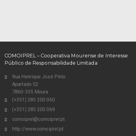
COMOIPREL – Cooperativa Mourense de Interesse
Público de Responsabilidade Limitada
Rua Henrique José Pinto
Apartado 52
7860-355 Moura
(+351) 285 200 060
(+351) 285 200 069
comoiprel@comoiprel.pt
http://www.comoiprel.pt